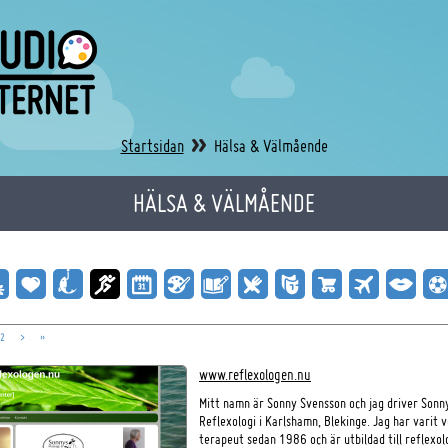
Startsidan
Hälsa & Välmående
HÄLSA & VÄLMÅENDE
2
>
»
www.reflexologen.nu
Mitt namn är Sonny Svensson och jag driver Son
Reflexologi i Karlshamn, Blekinge. Jag har varit
terapeut sedan 1986 och är utbildad till reflexol