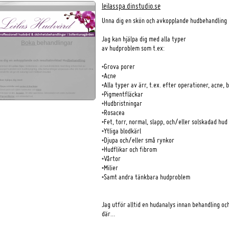
leilasspa.dinstudio.se
Unna dig en skön och avkopplande hudbehandling
Jag kan hjälpa dig med alla typer
av hudproblem som t.ex:
•Grova porer
•Acne
•Alla typer av ärr, t.ex. efter operationer, acne,
•Pigmentfläckar
•Hudbristningar
•Rosacea
•Fet, torr, normal, slapp, och/eller solskadad hud
•Ytliga blodkärl
•Djupa och/eller små rynkor
•Hudflikar och fibrom
•Vårtor
•Milier
•Samt andra tänkbara hudproblem
Jag utför alltid en hudanalys innan behandling 
där…