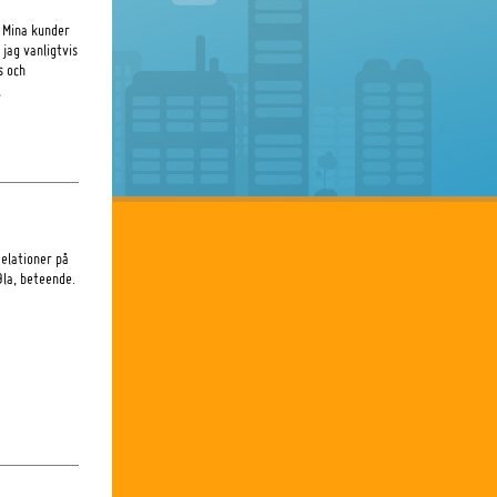
 Mina kunder
jag vanligtvis
s och
,
Relationer på
9la, beteende.