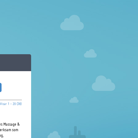
Visar 1 - 20 (38)
nys Massage &
 verksam som
og,