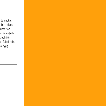
rta nacke.
 for riders.
questrian.
för whiplash
t och för
a. Rädd rida.
ta rygg.