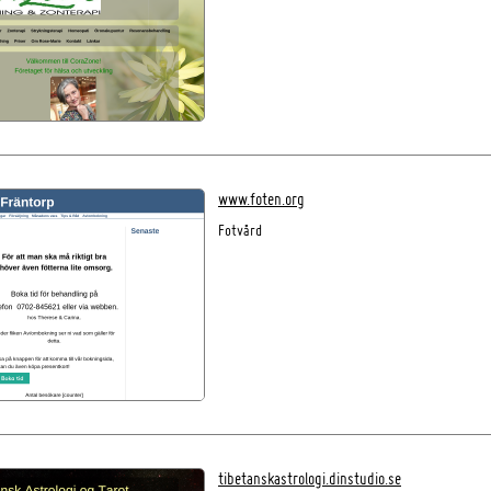
www.foten.org
Fotvård
tibetanskastrologi.dinstudio.se