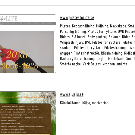
www.pilatesforlife.se
Pilates. Kroppshållning. Hållning. Nackskada. Smä
Personlig träning. Pilates för ryttare. DVD Pilates
Riders. Blå huset. Body control. Balance. Rider. E
Whiplash injury. DVD Pilates för ryttare. Pilates 
skadade. Pilates för ryttare. Pilatesträning priva
grupper. Pilatesinstruktör. Rädsla ridning. Ridädsl
Rädda ryttare. Träning. Dagtid. Nackskada. Smär
Smärta nacke. Värk.Balans. kroppen. smärta
www.sjusju.se
Känsloätande, hälsa, motivation