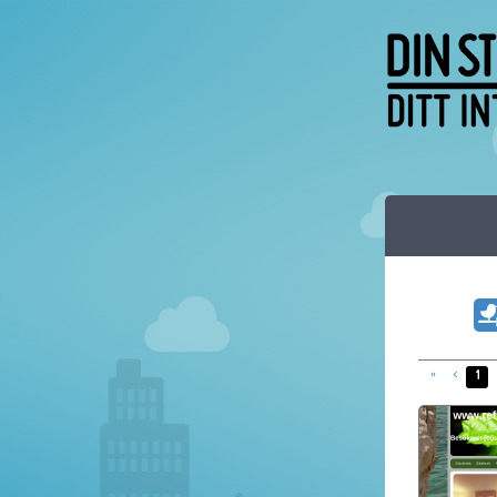
«
<
1