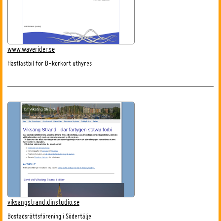
www.waverider.se
Hästlastbil för B-körkort uthyres
viksangstrand.dinstudio.se
Bostadsrättsförening i Södertälje