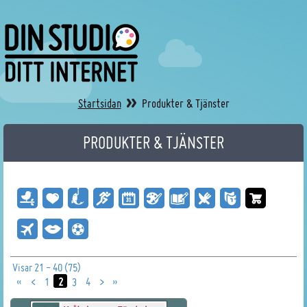
Startsidan
Produkter & Tjänster
PRODUKTER & TJÄNSTER
Visar 21 - 40 (75)
«
<
1
2
3
4
>
»