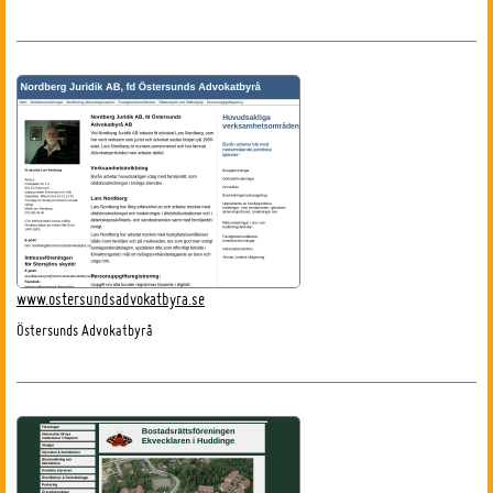
www.ostersundsadvokatbyra.se
Östersunds Advokatbyrå