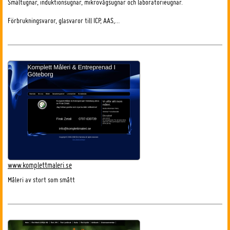
Smältugnar, induktionsugnar, mikrovågsugnar och laboratorieugnar.
Förbrukningsvaror, glasvaror till ICP, AAS,…
www.komplettmaleri.se
Måleri av stort som smått