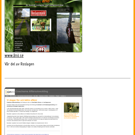
www.ånö.se
Vår del av Roslagen