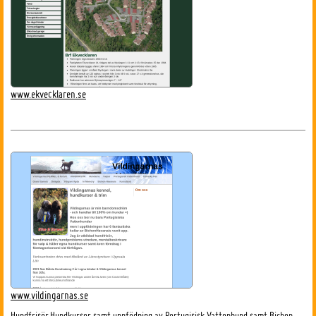
www.ekvecklaren.se
www.vildingarnas.se
Hundfrisör,Hundkurser samt uppfödning av Portugisisk Vattenhund samt Bichon