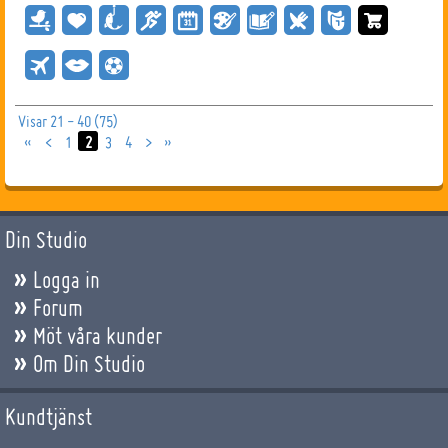
Visar 21 - 40 (75)
«
<
1
2
3
4
>
»
Din Studio
Logga in
Forum
Möt våra kunder
Om Din Studio
Kundtjänst